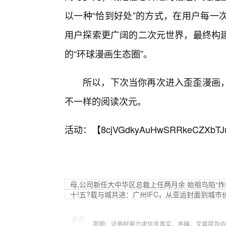
以一种“恰到好处”的方式，在用户每一
用户探索更广阔的二次元世界，最终构
的“环球漫画生态圈”。
所以，下次当你再次进入歪歪漫画
不一样的阅读次元。
活动：【
8cjVGdkyAuHwSRRkeCZXbTJ
母,公司新任大中华区总裁上任两月余 始祖鸟陷“炸
十!五?载与城共进：广州IFC，从亚运封面到城市
声明：证券时报力求信息真实、准确，文章提及内