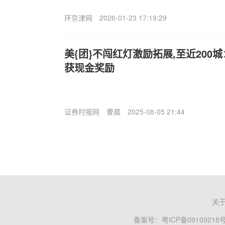
环京津网
2026-01-23 17:19:29
美{团}不闯红灯激励拓展,至近200
获现金奖励
证券时报网
曹晨
2025-08-05 21:44
关
备案号：
粤ICP备09109218